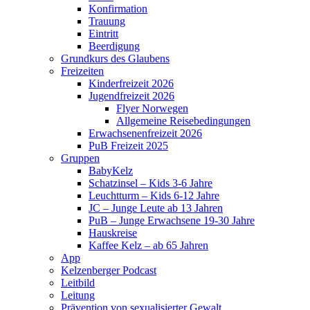
Konfirmation
Trauung
Eintritt
Beerdigung
Grundkurs des Glaubens
Freizeiten
Kinderfreizeit 2026
Jugendfreizeit 2026
Flyer Norwegen
Allgemeine Reisebedingungen
Erwachsenenfreizeit 2026
PuB Freizeit 2025
Gruppen
BabyKelz
Schatzinsel – Kids 3-6 Jahre
Leuchtturm – Kids 6-12 Jahre
JC – Junge Leute ab 13 Jahren
PuB – Junge Erwachsene 19-30 Jahre
Hauskreise
Kaffee Kelz – ab 65 Jahren
App
Kelzenberger Podcast
Leitbild
Leitung
Prävention von sexualisierter Gewalt