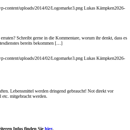
e/wp-content/uploads/2014/02/Logomarke3.png
Lukas Kämpken
2026-
rraten? Schreibt gerne in die Kommentare, worum ihr denkt, dass es
ttesdienstes bereits bekommen […]
e/wp-content/uploads/2014/02/Logomarke3.png
Lukas Kämpken
2026-
aften. Lebensmittel werden dringend gebraucht! Not direkt vor
 etc. mitgebracht werden.
iteren Infos finden Sie
hier
.