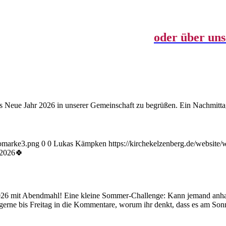
k, alltagstaugliche Predigten, fröhliches Mi
b 10 Uhr, live in der Kirche –
oder über uns
as Neue Jahr 2026 in unserer Gemeinschaft zu begrüßen. Ein Nachmitt
gomarke3.png
0
0
Lukas Kämpken
https://kirchekelzenberg.de/websit
 2026🍀
26 mit Abendmahl! Eine kleine Sommer-Challenge: Kann jemand anhand
rne bis Freitag in die Kommentare, worum ihr denkt, dass es am Sonn