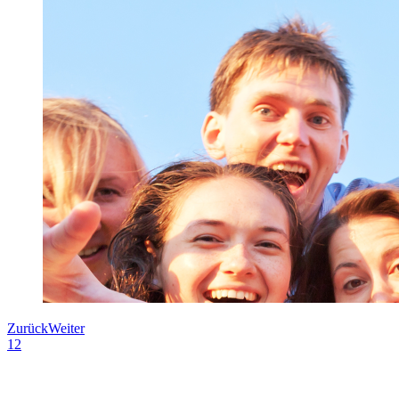
Zurück
Weiter
1
2
Lernen