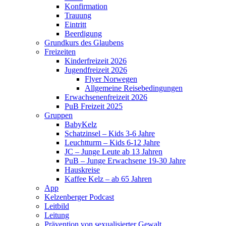
Konfirmation
Trauung
Eintritt
Beerdigung
Grundkurs des Glaubens
Freizeiten
Kinderfreizeit 2026
Jugendfreizeit 2026
Flyer Norwegen
Allgemeine Reisebedingungen
Erwachsenenfreizeit 2026
PuB Freizeit 2025
Gruppen
BabyKelz
Schatzinsel – Kids 3-6 Jahre
Leuchtturm – Kids 6-12 Jahre
JC – Junge Leute ab 13 Jahren
PuB – Junge Erwachsene 19-30 Jahre
Hauskreise
Kaffee Kelz – ab 65 Jahren
App
Kelzenberger Podcast
Leitbild
Leitung
Prävention von sexualisierter Gewalt