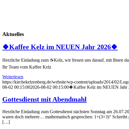
gute Musi
Jeden Sonntag, a
Aktuelles
🍀Kaffee Kelz im NEUEN Jahr 2026🍀
Herzliche Einladung zum ☕️Kelz, wir freuen uns darauf, mit Ihnen d
Ihr Team vom Kaffee Kelz
Weiterlesen
https://kirchekelzenberg.de/website/wp-content/uploads/2014/02/Lo
08-02 00:15:00
2026-08-02 00:15:00
🍀Kaffee Kelz im NEUEN Jahr
Gottesdienst mit Abendmahl
Herzliche Einladung zum Gottesdienst nächsten Sonntag am 26.07.20
waren doch mehrere… mathematisch gesprochen: 1+(3×3)“ Schreibt ge
[…]