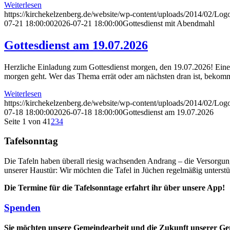
Weiterlesen
https://kirchekelzenberg.de/website/wp-content/uploads/2014/02/Lo
07-21 18:00:00
2026-07-21 18:00:00
Gottesdienst mit Abendmahl
Gottesdienst am 19.07.2026
Herzliche Einladung zum Gottesdienst morgen, den 19.07.2026! Eine
morgen geht. Wer das Thema errät oder am nächsten dran ist, bekomm
Weiterlesen
https://kirchekelzenberg.de/website/wp-content/uploads/2014/02/Lo
07-18 18:00:00
2026-07-18 18:00:00
Gottesdienst am 19.07.2026
Seite 1 von 4
1
2
3
4
Tafelsonntag
Die Tafeln haben überall riesig wachsenden Andrang – die Versorgung 
unserer Haustür: Wir möchten die Tafel in Jüchen regelmäßig unters
Die Termine für die Tafelsonntage erfahrt ihr über unsere App!
Spenden
Sie möchten unsere Gemeindearbeit und die Zukunft unserer Geme