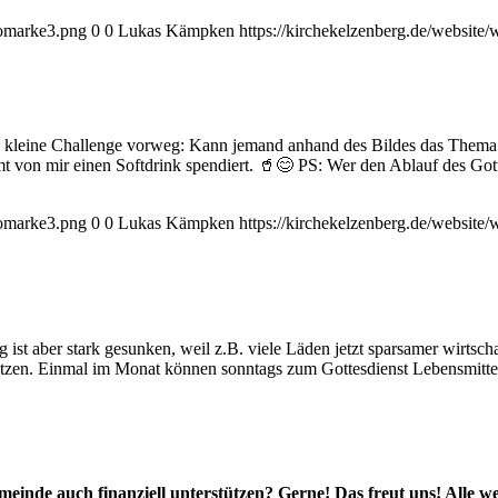
gomarke3.png
0
0
Lukas Kämpken
https://kirchekelzenberg.de/websit
 kleine Challenge vorweg: Kann jemand anhand des Bildes das Thema e
t von mir einen Softdrink spendiert. 🥤😊 PS: Wer den Ablauf des Go
gomarke3.png
0
0
Lukas Kämpken
https://kirchekelzenberg.de/websit
ist aber stark gesunken, weil z.B. viele Läden jetzt sparsamer wirtsch
tützen. Einmal im Monat können sonntags zum Gottesdienst Lebensmittel
inde auch finanziell unterstützen? Gerne! Das freut uns! Alle we