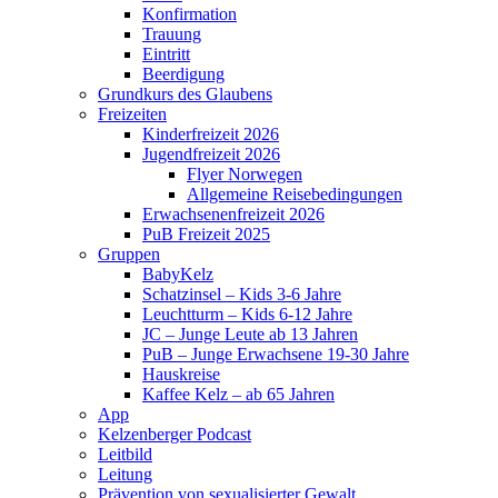
Konfirmation
Trauung
Eintritt
Beerdigung
Grundkurs des Glaubens
Freizeiten
Kinderfreizeit 2026
Jugendfreizeit 2026
Flyer Norwegen
Allgemeine Reisebedingungen
Erwachsenenfreizeit 2026
PuB Freizeit 2025
Gruppen
BabyKelz
Schatzinsel – Kids 3-6 Jahre
Leuchtturm – Kids 6-12 Jahre
JC – Junge Leute ab 13 Jahren
PuB – Junge Erwachsene 19-30 Jahre
Hauskreise
Kaffee Kelz – ab 65 Jahren
App
Kelzenberger Podcast
Leitbild
Leitung
Prävention von sexualisierter Gewalt