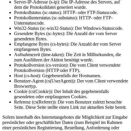
Server-IP-Adresse (s-ip): Die IP-Adresse des Servers, auf
dem die Protokolldatei generiert wurde.
Protokollstatus (sc-status): HTTP- oder FTP-Statuscode.
Protokollunterstatus (sc-substatus): HTTP- oder FTP-
Unterstatuscode.
Win32-Status (sc-win32-Status): Der Windows-Statuscode.
Gesendete Bytes (sc-bytes): Die Anzahl der vom Server
gesendeten Bytes.
Empfangene Bytes (cs-bytes): Die Anzahl der vom Server
empfangenen Bytes.
Aufnahmezeit (time-taken): Die Zeit in Millisekunden, die
zum Ausführen der Aktion benötigt wurde.
Protokollversion (cs-version): Die vom Client verwendete
Protokollversion (HTTP oder FTP).
Host (cs-host): Gegebenenfalls der Hostnamen.
Benutzer-Agent (cs(UserAgent)): Der vom Client verwendete
Browsertyp.
Cookie (cs(Cookie)): Der Inhalt des gegebenenfalls
gesendeten oder empfangenen Cookies.
Referenz (cs(Referer)): Die vom Benutzer zuletzt besuchte
Seite. Diese Seite stellte einen Link zur aktuellen Seite bereit.
Sofern innerhalb des Internetangebotes die Möglichkeit zur Eingabe
persönlicher oder geschäftlicher Daten (zum Beispiel im Rahmen
einer persönlichen Registrierung, Bestellung, Anforderung oder