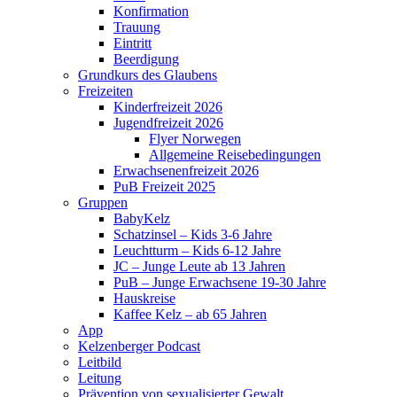
Konfirmation
Trauung
Eintritt
Beerdigung
Grundkurs des Glaubens
Freizeiten
Kinderfreizeit 2026
Jugendfreizeit 2026
Flyer Norwegen
Allgemeine Reisebedingungen
Erwachsenenfreizeit 2026
PuB Freizeit 2025
Gruppen
BabyKelz
Schatzinsel – Kids 3-6 Jahre
Leuchtturm – Kids 6-12 Jahre
JC – Junge Leute ab 13 Jahren
PuB – Junge Erwachsene 19-30 Jahre
Hauskreise
Kaffee Kelz – ab 65 Jahren
App
Kelzenberger Podcast
Leitbild
Leitung
Prävention von sexualisierter Gewalt